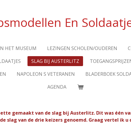
psmodellen En Soldaat
AN HET MUSEUM
LEZINGEN SCHOLEN/OUDEREN
C
LDAATJES
SLAG BIJ AUSTERLITZ
TOEGANGSPRIJZE
LEN
NAPOLEON S VETERANEN
BLADERBOEK SOLDA
AGENDA
tte gemaakt van de slag bij Austerlitz. Dit was één va
e slag van de drie keizers genoemd. Graag vertel ik u d