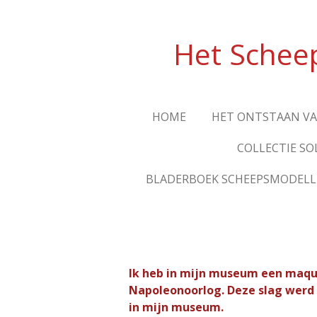
Ga
direct
Het Schee
naar
de
hoofdinhoud
HOME
HET ONTSTAAN V
COLLECTIE SO
BLADERBOEK SCHEEPSMODEL
Ik heb in mijn museum een maque
Napoleonoorlog. Deze slag werd d
in mijn museum.