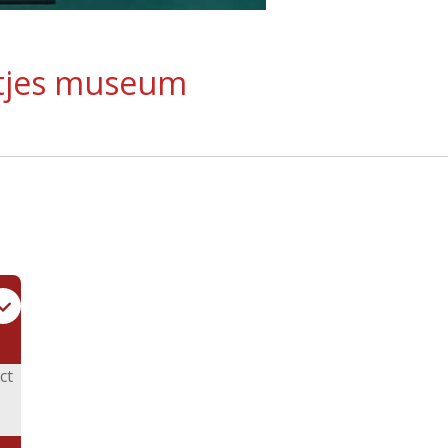
atjes museum
ct