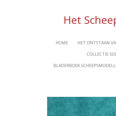
Ga
direct
Het Schee
naar
de
hoofdinhoud
HOME
HET ONTSTAAN V
COLLECTIE SO
BLADERBOEK SCHEEPSMODEL