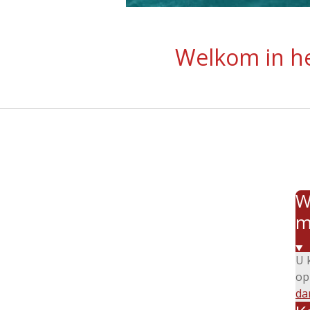
Welkom in h
W
m
U 
op
da