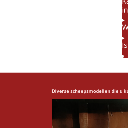
K
i
W
I
Diverse scheepsmodellen die u k