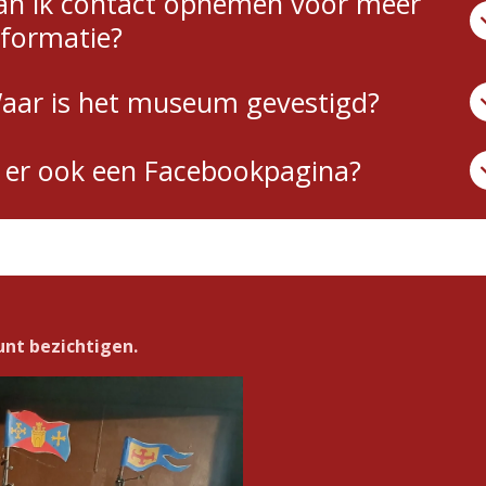
an ik contact opnemen voor meer
nformatie?
aar is het museum gevestigd?
s er ook een Facebookpagina?
unt bezichtigen.